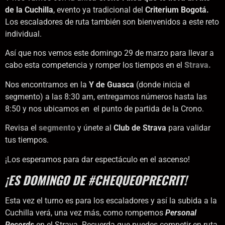
de la Cuchilla
, evento ya tradicional del
Criterium Bogotá.
Los escaladores de ruta también son bienvenidos a este reto
individual.
Así que nos vemos este domingo 29 de marzo para llevar a
cabo esta competencia y romper los tiempos en el
Strava.
Nos encontramos en la
Y de Guasca
(donde inicia el
segmento) a las 8:30 am, entregamos números hasta las
8:50 y nos ubicamos en el punto de partida de la Crono.
Revisa el
segmento
y únete al
Club de Strava
para validar
tus tiempos.
¡Los esperamos para dar espectáculo en el ascenso!
¡ES DOMINGO DE #CHEQUEOPRECRIT!
Esta vez el turno es para los escaladores y así la subida a la
Cuchilla verá, una vez más, como rompemos
Personal
Records
en el Strava. Recuerda que puedes competir en ruta